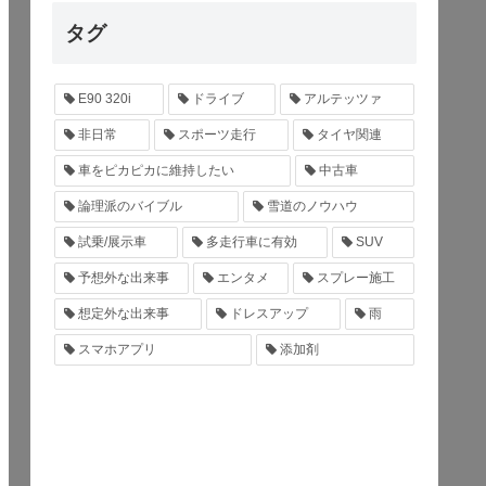
タグ
E90 320i
ドライブ
アルテッツァ
非日常
スポーツ走行
タイヤ関連
車をピカピカに維持したい
中古車
論理派のバイブル
雪道のノウハウ
試乗/展示車
多走行車に有効
SUV
予想外な出来事
エンタメ
スプレー施工
想定外な出来事
ドレスアップ
雨
スマホアプリ
添加剤