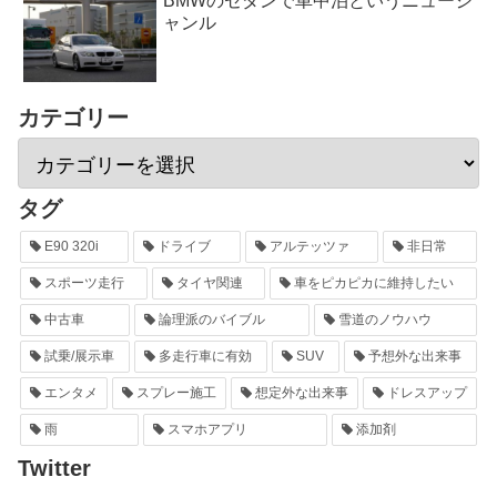
BMWのセダンで車中泊というニュージ
ャンル
カテゴリー
タグ
E90 320i
ドライブ
アルテッツァ
非日常
スポーツ走行
タイヤ関連
車をピカピカに維持したい
中古車
論理派のバイブル
雪道のノウハウ
試乗/展示車
多走行車に有効
SUV
予想外な出来事
エンタメ
スプレー施工
想定外な出来事
ドレスアップ
雨
スマホアプリ
添加剤
Twitter