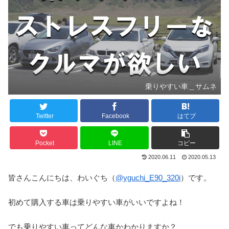
乗りやすい車＿サムネ
Twitter
Facebook
はてブ
Pocket
LINE
コピー
2020.06.11
2020.05.13
皆さんこんにちは、わいぐち（
@yguchi_E90_320i
）です。
初めて購入する車は乗りやすい車がいいですよね！
でも乗りやすい車ってどんな車かわかりますか？