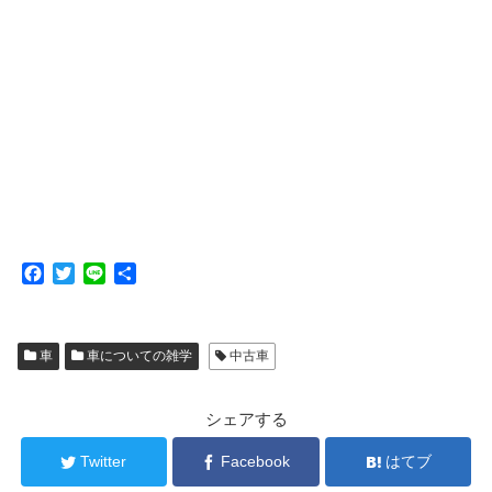
F
T
L
共
a
w
i
有
c
i
n
e
t
e
車
車についての雑学
中古車
b
t
o
e
o
r
シェアする
k
Twitter
Facebook
はてブ