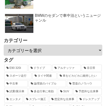
BMWのセダンで車中泊というニュージ
ャンル
カテゴリー
タグ
E90 320i
ドライブ
アルテッツァ
非日常
スポーツ走行
タイヤ関連
車をピカピカに維持したい
中古車
論理派のバイブル
雪道のノウハウ
試乗/展示車
多走行車に有効
SUV
予想外な出来事
エンタメ
スプレー施工
想定外な出来事
ドレスアップ