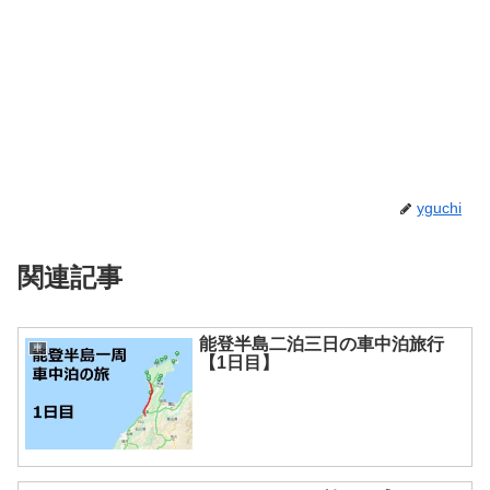
yguchi
関連記事
能登半島二泊三日の車中泊旅行
車
【1日目】