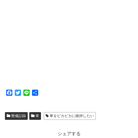
F
T
L
共
a
w
i
有
c
i
n
e
t
e
整備記録
車
車をピカピカに維持したい
b
t
o
e
o
r
シェアする
k