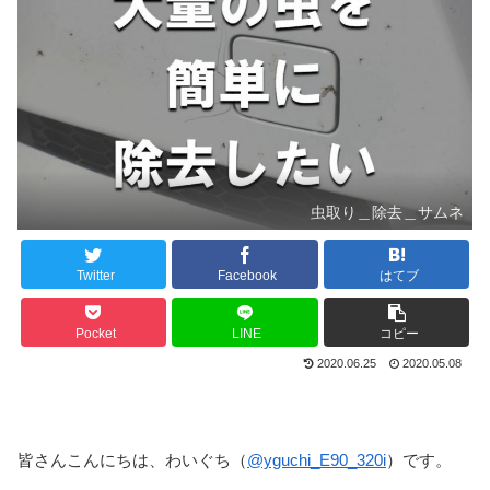
虫取り＿除去＿サムネ
Twitter
Facebook
はてブ
Pocket
LINE
コピー
2020.06.25
2020.05.08
皆さんこんにちは、わいぐち（
@yguchi_E90_320i
）です。